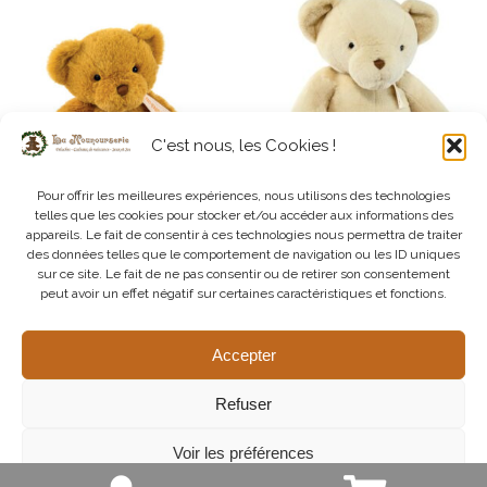
C'est nous, les Cookies !
Pour offrir les meilleures expériences, nous utilisons des technologies
telles que les cookies pour stocker et/ou accéder aux informations des
appareils. Le fait de consentir à ces technologies nous permettra de traiter
Histoire d’Ours – Le Nounours –
Histoire d’Ours – Le Nounours –
des données telles que le comportement de navigation ou les ID uniques
Ours Ocre Petit Modèle
Ours Vanille 75 cm
sur ce site. Le fait de ne pas consentir ou de retirer son consentement
24,95
€
99,95
€
peut avoir un effet négatif sur certaines caractéristiques et fonctions.
Ajouter au panier
Ajouter au panier
Accepter
Refuser
1
2
→
Voir les préférences