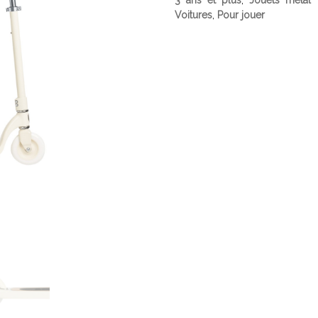
3 ans et plus
,
Jouets métal 
Voitures
,
Pour jouer