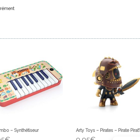
arément
mbo – Synthétiseur
Arty Toys – Pirates – Pirate Pirat
95
€
9,95
€