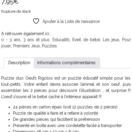
7,95
€
Rupture de stock
Ajouter à la Liste de naissance
A retrouver également ici :
0 - 3 ans
,
3 ans et plus
,
Educatifs
,
Eveil de bébé
,
Les jeux
,
Pour
jouer
,
Premiers Jeux
,
Puzzles
Description
Informations complémentaires
Puzzle duo Oeufs Rigolos est un puzzle éducatif simple pour les
tout-petits. Votre enfant devra associer l’animal et son oeuf, puis
assembler les 2 pièces pour découvrir l’illustration … et surprise !!!
L’oeuf s’ouvre et le bébé caché à l’intérieur apparaît !!!
24 pièces en carton épais (soit 12 puzzles de 2 pièces)
Puzzle de qualité à faire et à refaire à volonté
De grandes pièces qui facilitent la préhension
Présenté en boîte avec une cordelette facile à transporter
Dimensions 18 cm x 12 cm x 6 cm