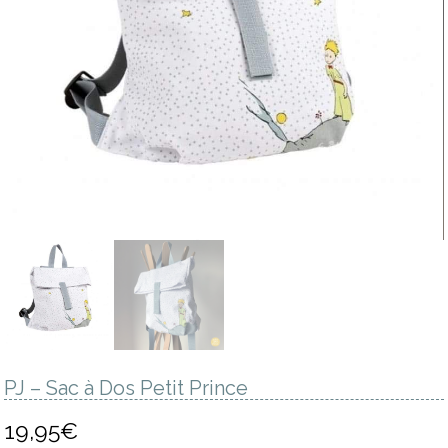
PJ – Sac à Dos Petit Prince
19,95
€