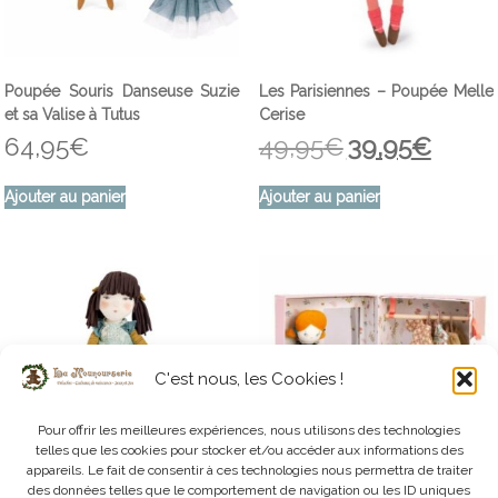
Poupée Souris Danseuse Suzie
Les Parisiennes – Poupée Melle
et sa Valise à Tutus
Cerise
64,95
€
49,95
€
39,95
€
Le
Le
prix
prix
initial
actuel
Ajouter au panier
Ajouter au panier
était :
est :
49,95€.
39,95€.
C'est nous, les Cookies !
Pour offrir les meilleures expériences, nous utilisons des technologies
telles que les cookies pour stocker et/ou accéder aux informations des
appareils. Le fait de consentir à ces technologies nous permettra de traiter
des données telles que le comportement de navigation ou les ID uniques