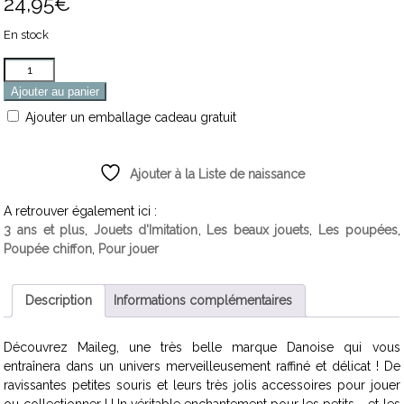
24,95
€
En stock
Quantité
Ajouter au panier
Ajouter un emballage cadeau gratuit
Ajouter à la Liste de naissance
A retrouver également ici :
3 ans et plus
,
Jouets d'Imitation
,
Les beaux jouets
,
Les poupées
,
Poupée chiffon
,
Pour jouer
Description
Informations complémentaires
Découvrez Maileg, une très belle marque Danoise qui vous
entraînera dans un univers merveilleusement raffiné et délicat ! De
ravissantes petites souris et leurs très jolis accessoires pour jouer
ou collectionner ! Un véritable enchantement pour les petits … et les