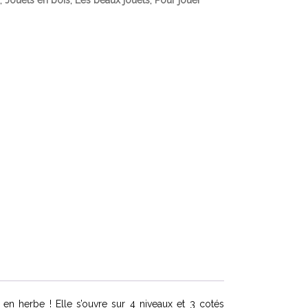
,
Jouets en bois
,
Les beaux jouets
,
Pour jouer
en herbe ! Elle s’ouvre sur 4 niveaux et 3 cotés