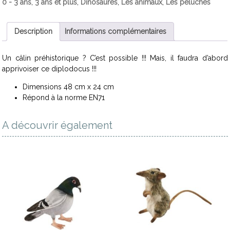
0 - 3 ans
,
3 ans et plus
,
Dinosaures
,
Les animaux
,
Les peluches
Description
Informations complémentaires
Un câlin préhistorique ? C’est possible !!! Mais, il faudra d’abord
apprivoiser ce diplodocus !!!
Dimensions 48 cm x 24 cm
Répond à la norme EN71
A découvrir également