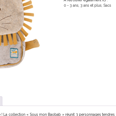
A retrouver également ici :
0 - 3 ans
,
3 ans et plus
,
Sacs
! La collection « Sous mon Baobab » réunit 3 personnages tendres et