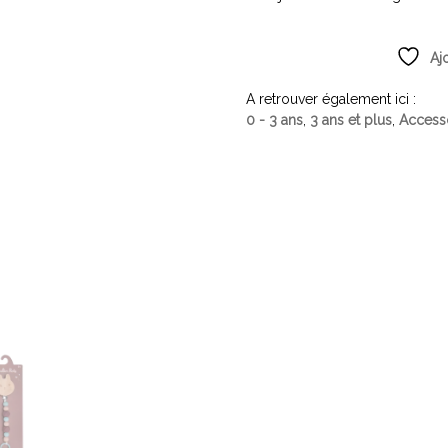
Aj
A retrouver également ici :
0 - 3 ans
,
3 ans et plus
,
Access