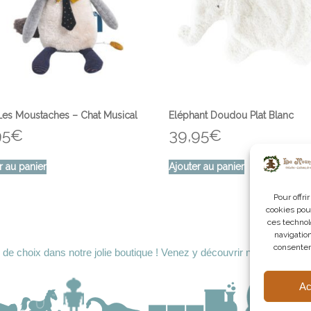
Les Moustaches – Chat Musical
Eléphant Doudou Plat Blanc
95
€
39,95
€
r au panier
Ajouter au panier
Pour offri
cookies pour
ces technol
navigation
consenteme
 de choix dans notre jolie boutique ! Venez y découvrir nos nouvelles 
Ac