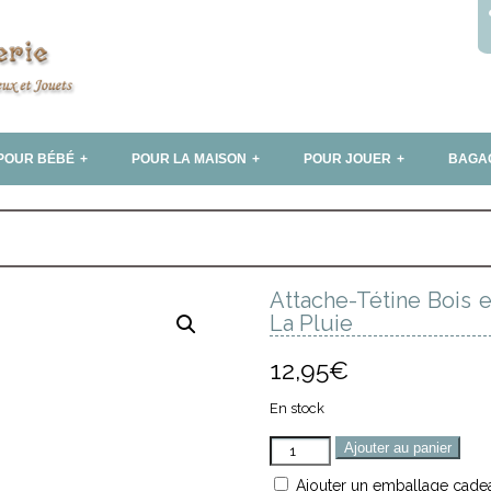
POUR BÉBÉ
POUR LA MAISON
POUR JOUER
BAGA
Attache-Tétine Bois e
La Pluie
12,95
€
En stock
Quantité
Ajouter au panier
Ajouter un emballage cadea